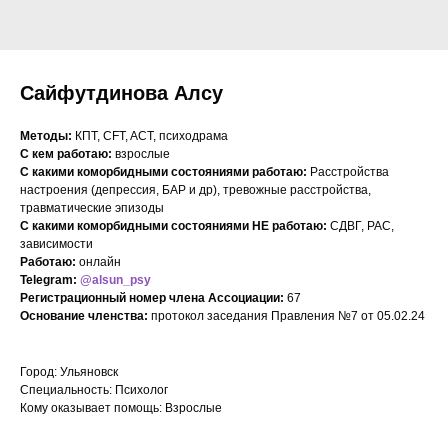
Сайфутдинова Алсу
Методы:
КПТ, CFT, ACT, психодрама
С кем работаю:
взрослые
С какими коморбидными состояниями работаю:
Расстройства
настроения (депрессия, БАР и др), тревожные расстройства,
травматические эпизоды
С какими коморбидными состояниями НЕ работаю:
СДВГ, РАС,
зависимости
Работаю:
онлайн
Telegram:
@alsun_psy
Регистрационный номер члена Ассоциации:
67
Основание членства:
протокол заседания Правления №7 от 05.02.24
Город: Ульяновск
Специальность: Психолог
Кому оказывает помощь: Взрослые